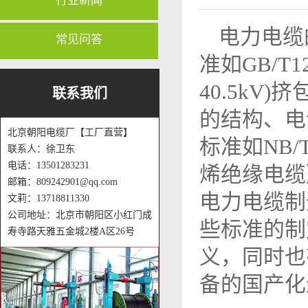
行业新闻
电力电缆
常见问答
准如GB/T12
40.5kV
联系我们
的结构、电
北京朝阳电缆厂【工厂直营】
标准如NB/T
联系人：徐卫东
电话：13501283231
烯绝缘电缆
邮箱：809242901@qq.com
电力电缆制
文莉：13718811330
公司地址：北京市朝阳区小红门成
些标准的制
寿寺路天雅五金城2楼A区26号
义，同时也
备的国产化