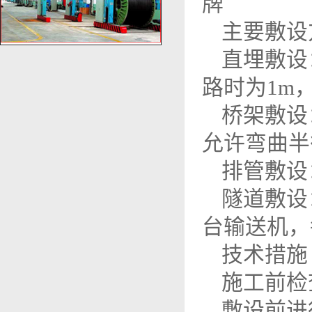
牌
主要敷设
直埋敷设
路时为1m，
桥架敷设
允许弯曲半
排管敷设
隧道敷设
台输送机，
技术措施
施工前检
敷设前进